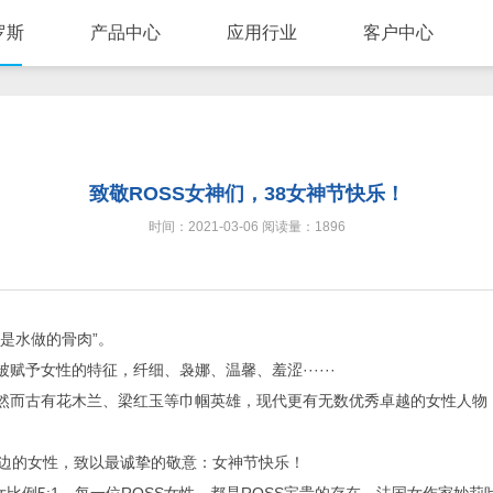
罗斯
产品中心
应用行业
客户中心
致敬ROSS女神们，38女神节快乐！
时间：2021-03-06 阅读量：1896
是水做的骨肉”。
赋予女性的特征，纤细、袅娜、温馨、羞涩······
然而古有花木兰、梁红玉等巾帼英雄，现代更有无数优秀卓越的女性人物
。
身边的女性，致以最诚挚的敬意：女神节快乐！