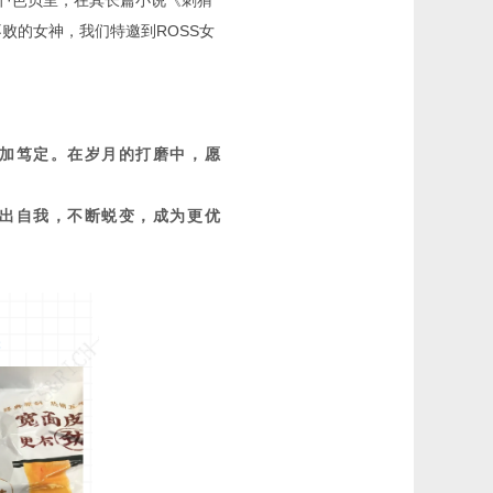
莉叶·芭贝里，在其长篇小说《刺猬
败的女神，我们特邀到ROSS女
加笃定。在岁月的打磨中，愿
出自我，不断蜕变，成为更优